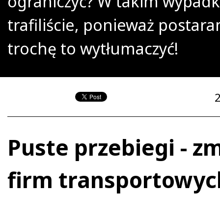
ograniczyć? W takim wypad
trafiliście, ponieważ postara
trochę to wytłumaczyć!
Puste przebiegi - z
firm transportowyc