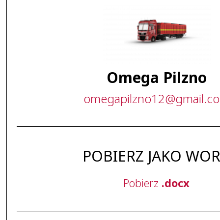
Omega Pilzno
omegapilzno12
@
gmail
.
c
POBIERZ JAKO WO
Pobierz
.docx